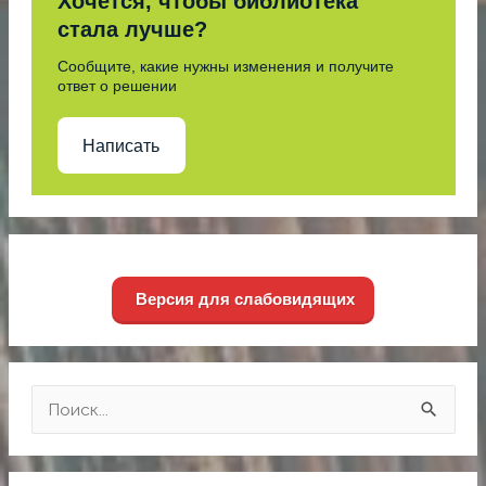
Хочется, чтобы библиотека
стала лучше?
Сообщите, какие нужны изменения и получите
ответ о решении
Написать
Версия для слабовидящих
П
о
и