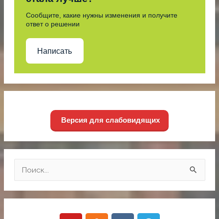
Сообщите, какие нужны изменения и получите
ответ о решении
Написать
Версия для слабовидящих
П
о
и
Y
O
V
T
с