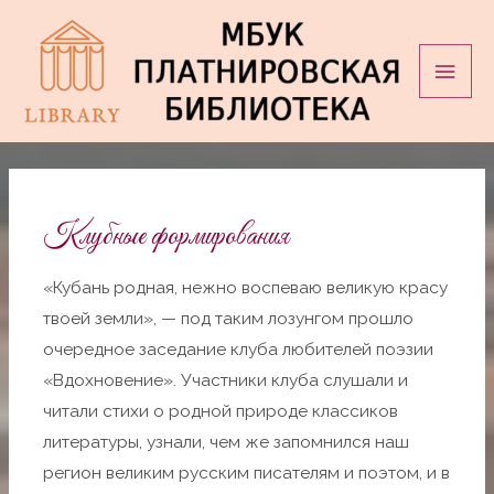
Перейти
Глав
к
мен
содержимому
Клубные формирования
«Кубань родная, нежно воспеваю великую красу
твоей земли», — под таким лозунгом прошло
очередное заседание клуба любителей поэзии
«Вдохновение». Участники клуба слушали и
читали стихи о родной природе классиков
литературы, узнали, чем же запомнился наш
регион великим русским писателям и поэтом, и в