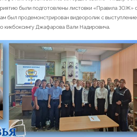
оприятию были подготовлены листовки «Правила ЗОЖ» 
там был продемонстрирован видеоролик с выступлени
по кикбоксингу Джафарова Вали Надировича.