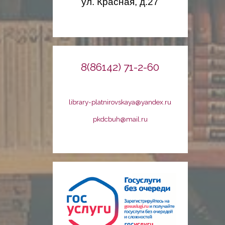
ул. Красная, д.27
8(86142) 71-2-60
library-platnirovskaya@yandex.ru
pkdcbuh@mail.ru