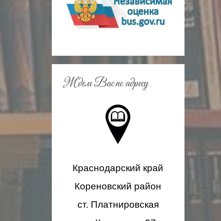
s
n
i
k
i
Ждем Вас по адресу
Краснодарский край
Кореновский район
ст. Платнировская