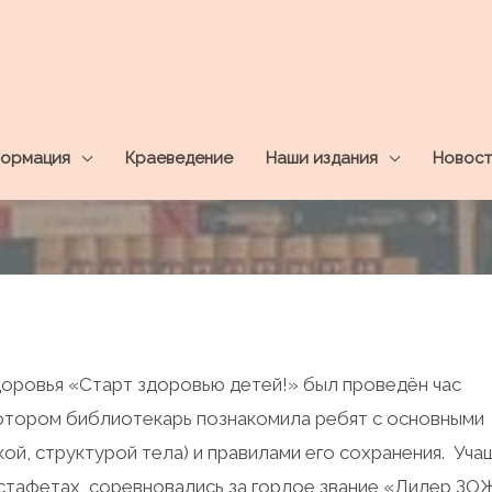
ормация
Краеведение
Наши издания
Новост
доровья «Старт здоровью детей!» был проведён час
отором библиотекарь познакомила ребят с основными
ой, структурой тела) и правилами его сохранения. Уча
эстафетах, соревновались за гордое звание «Лидер ЗОЖ