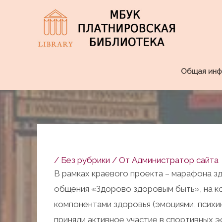
Перейти
к
содержимому
Общая инф
Навигация
по
/
Без рубрики
/ От
Администратор сайта
записям
В рамках краевого проекта – марафона з
общения «Здорово здоровым быть», на к
компонентами здоровья (эмоциями, психик
приняли активное участие в спортивных 