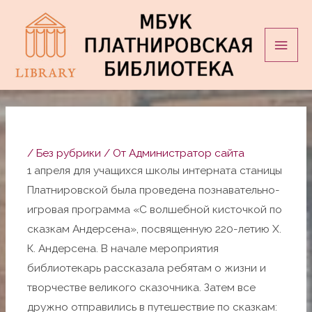
Перейти
Глав
к
мен
содержимому
Навигация
по
записям
/
Без рубрики
/ От
Администратор сайта
1 апреля для учащихся школы интерната станицы
Платнировской была проведена познавательно-
игровая программа «С волшебной кисточкой по
сказкам Андерсена», посвященную 220-летию Х.
К. Андерсена. В начале мероприятия
библиотекарь рассказала ребятам о жизни и
творчестве великого сказочника. Затем все
дружно отправились в путешествие по сказкам: