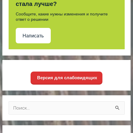
стала лучше?
Сообщите, какие нужны изменения и получите
ответ о решении
Написать
Версия для слабовидящих
П
о
и