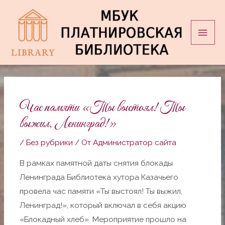
Перейти
Глав
к
мен
содержимому
Навигация
по
записям
Час памяти «Ты выстоял! Ты
выжил, Ленинград!»
/
Без рубрики
/ От
Администратор сайта
В рамках памятной даты снятия блокады
Ленинграда Библиотека хутора Казачьего
провела час памяти «Ты выстоял! Ты выжил,
Ленинград!», который включал в себя акцию
«Блокадный хлеб». Мероприятие прошло на