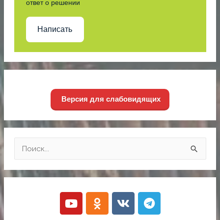
ответ о решении
Написать
Версия для слабовидящих
П
о
и
Y
O
V
T
с
o
d
k
e
к
u
n
l