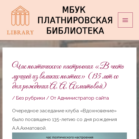
Перейти
Глав
к
мен
содержимому
Навигация
по
записям
Час поэтического настроения «В честь
лучшей из великих поэтесс» (135 лет со
дня рождения А. А. Ахматовой)
/
Без рубрики
/ От
Администратор сайта
Очередное заседание клуба «Вдохновение»
было посвящено 135-летию со дня рождения
А.А.Ахматовой.