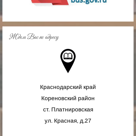
s
n
i
k
i
Ждем Вас по адресу
Краснодарский край
Кореновский район
ст. Платнировская
ул. Красная, д.27