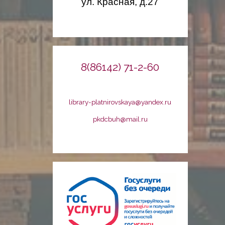
ул. Красная, д.27
8(86142) 71-2-60
library-platnirovskaya@yandex.ru
pkdcbuh@mail.ru