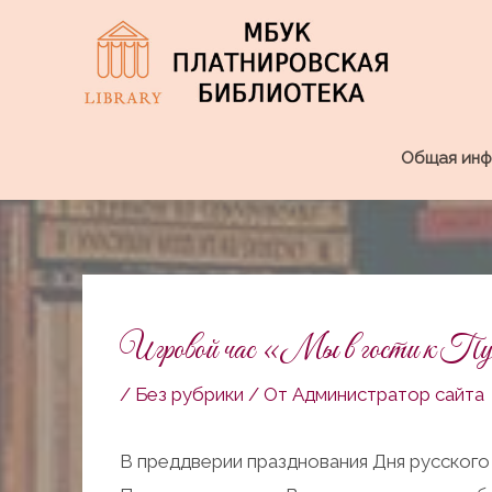
Перейти
к
содержимому
Общая инф
Навигация
по
Игровой час «Мы в гости к Пу
записям
/
Без рубрики
/ От
Администратор сайта
В преддверии празднования Дня русского 