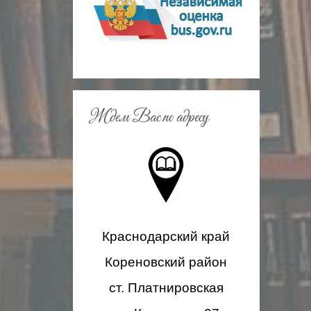
s
n
i
k
i
Ждем Вас по адресу
Краснодарский край
Кореновский район
ст. Платнировская