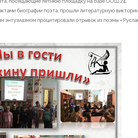
ята, посещающие летнюю площадку на базе ООШ 24
.
актами биографии поэта, прошли литературную викторин
им энтузиазмом процитировали отрывок из поэмы «Русла