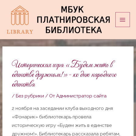
Перейти
Глав
к
мен
содержимому
Навигация
по
записям
Историческая игра «Будем жить в
единстве дружном!»- ко дню народного
единства
/
Без рубрики
/ От
Администратор сайта
2 ноября на заседании клуба выходного дня
«Фонарик» библиотекарь провела
историческую игру «Будем жить в единстве
дружном!». Библиотекарь рассказала ребятам,