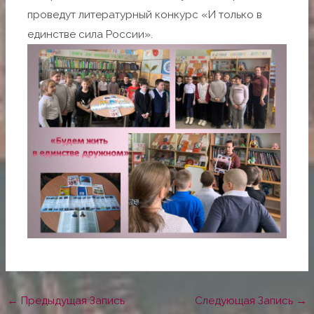
проведут литературный конкурс «И только в
единстве сила России».
←
Предыдущая Запись
Следующая Запись
→