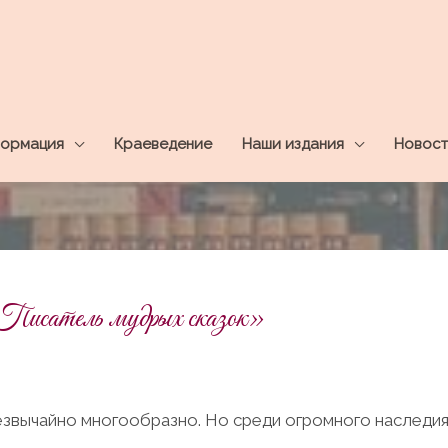
ормация
Краеведение
Наши издания
Новост
Писатель мудрых сказок»
езвычайно многообразно. Но среди огромного наследи