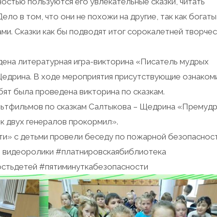
остью пользуются его увлекательные сказки, читать
ело в том, что они не похожи на другие, так как богаты
ми. Сказки как бы подводят итог сорокалетней творче
дена литературная игра-викторина «Писатель мудрых
Щедрина. В ходе мероприятия присутствующие ознаком
бят была проведена викторина по сказкам.
льтфильмов по сказкам Салтыкова – Щедрина «Премуд
ик двух генералов прокормил».
ти» с детьми провели беседу по пожарной безопасност
и видеоролики #платнировскаябиблиотека
остьдетей #пятиминуткабезопасности