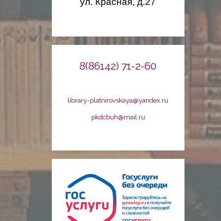
ул. Красная, д.27
8(86142) 71-2-60
library-platnirovskaya@yandex.ru
pkdcbuh@mail.ru