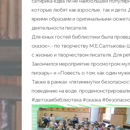
сатирика едва ли не наибольшей популярн
которые любят как взрослые, так и дети. Д
яркими образами и оригинальными сюжета
деятельности писателя.
Для юных гостей библиотеки была прове
сказок»,- по творчеству М.Е.Салтыкова-
с жизнью и творчеством писателя. Для ре
Закончился мероприятие просмотром му
пискарь» и «Повесть о том, как один муж
Также в рамках «пятиминутки безопаснос
поведению на воде, продемонстрировал
#детскаябиблиотека #сказка #безопасн