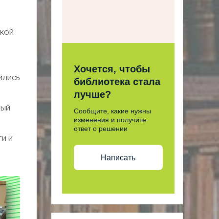
ской
Хочется, чтобы
ились
библиотека стала
лучше?
рый
Сообщите, какие нужны
изменения и получите
ответ о решении
и и
Написать