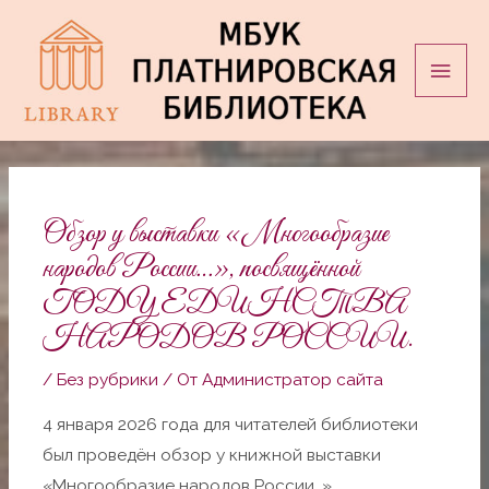
Перейти
Глав
к
мен
содержимому
Навигация
по
записям
Обзор у выставки «Многообразие
народов России…», посвящённой
ГОДУ ЕДИНСТВА
НАРОДОВ РОССИИ.
/
Без рубрики
/ От
Администратор сайта
4 января 2026 года для читателей библиотеки
был проведён обзор у книжной выставки
«Многообразие народов России…»,