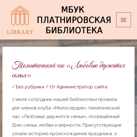
Перейти
Глав
к
мен
содержимому
Навигация
по
записям
Тематический час «Любовью держится
семья»
/
Без рубрики
/ От
Администратор сайта
7 июля сотрудник нашей библиотеки провела
для членов клуба «Милосердие» тематический
час «Любовью держится семья», посвящённый
Дню семьи, любви и верности. Присутствующие
узнали историю происхождения праздника, о