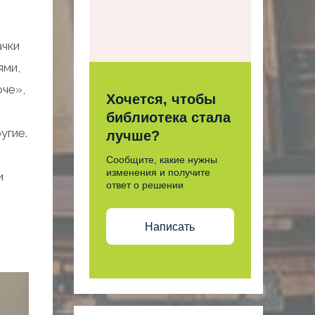
ачки
ями,
оче»,
Хочется, чтобы
библиотека стала
угие.
лучше?
Сообщите, какие нужны
изменения и получите
и
ответ о решении
Написать