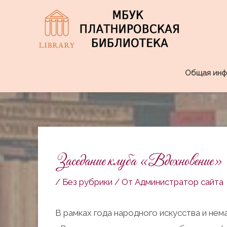
Перейти
к
содержимому
Общая инф
Навигация
по
Заседание клуба «Вдохновение»
записям
/
Без рубрики
/ От
Администратор сайта
В рамках года народного искусства и нем