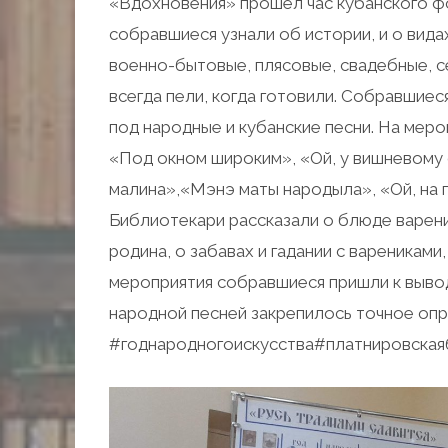
«Вдохновения» прошел час кубанского фо
собравшиеся узнали об истории, и о вида
военно-бытовые, плясовые, свадебные, с
всегда пели, когда готовили. Собравшиес
под народные и кубанские песни. На меро
«Под окном широким», «Ой, у вишневому с
малина»,«Мэнэ маты народыла», «Ой, на го
Библиотекари рассказали о блюде вареники
родина, о забавах и гадании с варениками
мероприятия собравшиеся пришли к выводу
народной песней закрепилось точное опр
#годнародногоискусства
#платнировская