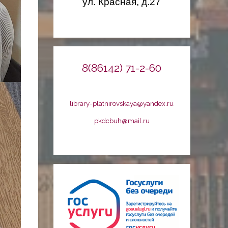
ул. Красная, д.27
8(86142) 71-2-60
library-platnirovskaya@yandex.ru
pkdcbuh@mail.ru