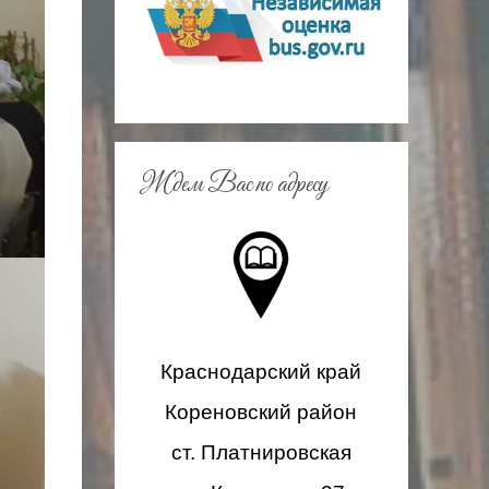
s
n
i
k
i
Ждем Вас по адресу
Краснодарский край
Кореновский район
ст. Платнировская