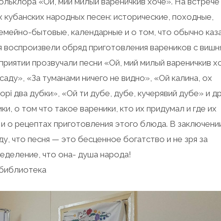
льклора «Ой, мий милый вареничкив хоче». На встрече
х кубанских народных песен: исторические, походные,
емейно-бытовые, календарные и о том, что обычно каз
я воспроизвели обряд приготовления вареников с вишн
приятии прозвучали песни «Ой, мий милый вареничкив х
аду», «За туманами ничего не видно», «Ой калина, ох
рі два дубки», «Ой ти дубе, дубе, кучерявий дубе» и др
, о том что такое вареники, кто их придумал и где их
, и о рецептах приготовления этого блюда. В заключени
, что песня — это бесценное богатство и не зря за
еделение, что она- душа народа!
библиотека