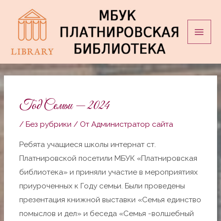
Перейти
Глав
к
мен
содержимому
Навигация
по
записям
Год Семьи — 2024
/
Без рубрики
/ От
Администратор сайта
Ребята учащиеся школы интернат ст.
Платнировской посетили МБУК «Платнировская
библиотека» и приняли участие в мероприятиях
приуроченных к Году семьи. Были проведены
презентация книжной выставки «Семья единство
помыслов и дел» и беседа «Семья -волшебный