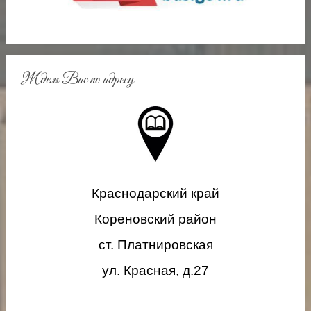
n
i
k
i
Ждем Вас по адресу
Краснодарский край
Кореновский район
ст. Платнировская
ул. Красная, д.27